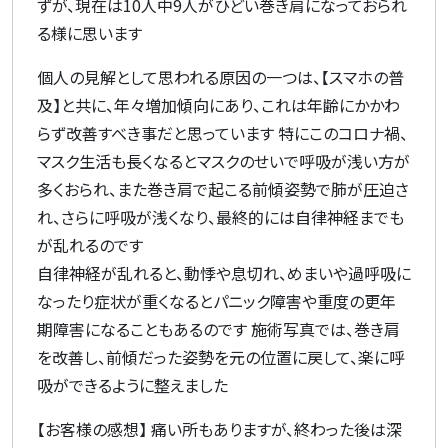
ずが、現在は10人中9人がひどい巻き肩になっておられ
る様に思います
個人の見解として思われる原因の一つは、【スマホの普
及】と共に、年々増加傾向にあり、これは年齢にかかわ
らず改善すべき事だと思っています 特にこのコロナ禍、
マスク生活も長くなるとマスクのせいで呼吸が浅い方が
多くおられ、また巻き肩で起こる前傾姿勢で肺が圧迫さ
れ、さらに呼吸が浅くなり、最終的には自律神経までも
が乱れるのです
自律神経が乱れると、動悸や息切れ、めまいや過呼吸に
なったり症状が重くなるとパニック障害や重度の更年
期障害になることもあるのです 施術写真では、巻き肩
を改善し、前傾だった姿勢を元の位置に戻して、楽に呼
吸ができるように整えました
【お客様の感想】 痛い所もありますが、終わった後は深